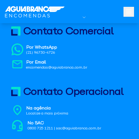
Contato Comercial
Por WhatsApp
(21) 96730-4726
Por Email
encomendas@aguiabranca.com.br
Contato Operacional
Na agência
Localize a mais próxima
No SAC
0800 725 1211 | sac@aguiabranca.com.br