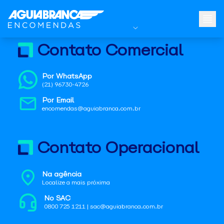
Contato Comercial
Por WhatsApp
(21) 96730-4726
Por Email
encomendas@aguiabranca.com.br
Contato Operacional
Na agência
Localize a mais próxima
No SAC
0800 725 1211 | sac@aguiabranca.com.br