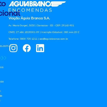
to
ional
Viação Águia Branca S.A.
Av. Mario Gurgel, 5030 | Cariacica - ES - CEP: 29145-901
CNPJ: 27.486.182/0001-09 | Inscrição Estadual: 080.444.20-2
Telefone: 0800 725 1211 | sac@aguiabranca.com.br
a.com.br
os
tas
e
de
e