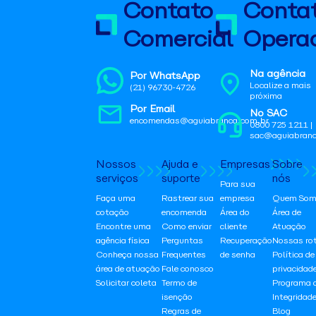
Contato
Conta
Comercial
Operac
Na agência
Por WhatsApp
Localize a mais
(21) 96730-4726
próxima
Por Email
No SAC
encomendas@aguiabranca.com.br
0800 725 1211 |
sac@aguiabranc
Nossos
Ajuda e
Empresas
Sobre
serviços
suporte
nós
Para sua
Faça uma
Rastrear sua
empresa
Quem Som
cotação
encomenda
Área do
Área de
Encontre uma
Como enviar
cliente
Atuação
agência física
Perguntas
Recuperação
Nossas ro
Conheça nossa
Frequentes
de senha
Política de
área de atuação
Fale conosco
privacidad
Solicitar coleta
Termo de
Programa 
isenção
Integridad
Regras de
Blog