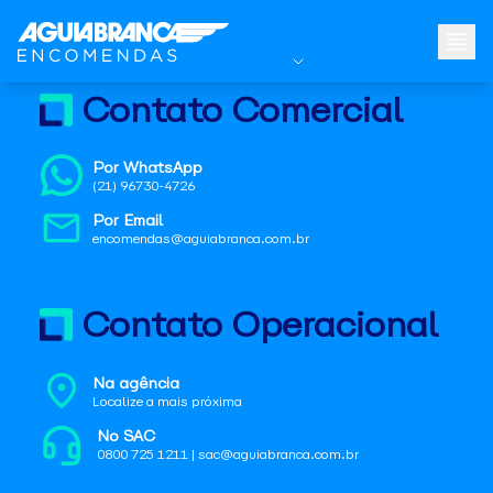
Contato Comercial
Por WhatsApp
(21) 96730-4726
Por Email
encomendas@aguiabranca.com.br
Contato Operacional
Na agência
Localize a mais próxima
No SAC
0800 725 1211 | sac@aguiabranca.com.br