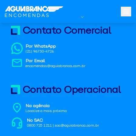
Contato Comercial
Por WhatsApp
(21) 96730-4726
Por Email
encomendas@aguiabranca.com.br
Contato Operacional
Na agência
Localize a mais próxima
No SAC
0800 725 1211 | sac@aguiabranca.com.br