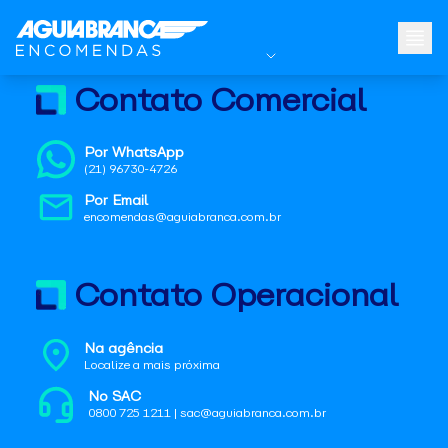
Contato Comercial
Por WhatsApp
(21) 96730-4726
Por Email
encomendas@aguiabranca.com.br
Contato Operacional
Na agência
Localize a mais próxima
No SAC
0800 725 1211 | sac@aguiabranca.com.br