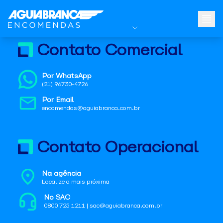
Contato Comercial
Por WhatsApp
(21) 96730-4726
Por Email
encomendas@aguiabranca.com.br
Contato Operacional
Na agência
Localize a mais próxima
No SAC
0800 725 1211 | sac@aguiabranca.com.br