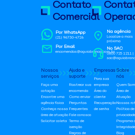
Contato
Conta
Comercial
Operac
Na agência
Por WhatsApp
Localize a mais
(21) 96730-4726
próxima
Por Email
No SAC
encomendas@aguiabranca.com.br
0800 725 1211 |
sac@aguiabranc
Nossos
Ajuda e
Empresas
Sobre
serviços
suporte
nós
Para sua
Faça uma
Rastrear sua
empresa
Quem Som
cotação
encomenda
Área do
Área de
Encontre uma
Como enviar
cliente
Atuação
agência física
Perguntas
Recuperação
Nossas ro
Conheça nossa
Frequentes
de senha
Política de
área de atuação
Fale conosco
privacidad
Solicitar coleta
Termo de
Programa 
isenção
Integridad
Regras de
Blog