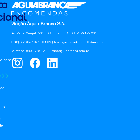
to
ional
Viação Águia Branca S.A.
Av. Mario Gurgel, 5030 | Cariacica - ES - CEP: 29145-901
CNPJ: 27.486.182/0001-09 | Inscrição Estadual: 080.444.20-2
Telefone: 0800 725 1211 | sac@aguiabranca.com.br
a.com.br
os
tas
e
de
e