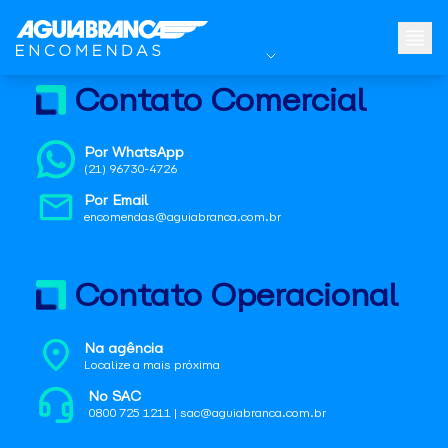
Contato Comercial
Por WhatsApp
(21) 96730-4726
Por Email
encomendas@aguiabranca.com.br
Contato Operacional
Na agência
Localize a mais próxima
No SAC
0800 725 1211 | sac@aguiabranca.com.br