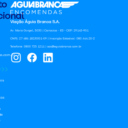
to
ional
Viação Águia Branca S.A.
Av. Mario Gurgel, 5030 | Cariacica - ES - CEP: 29145-901
CNPJ: 27.486.182/0001-09 | Inscrição Estadual: 080.444.20-2
Telefone: 0800 725 1211 | sac@aguiabranca.com.br
a.com.br
os
tas
e
de
e