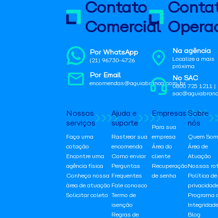
Contato
Conta
Comercial
Operac
Na agência
Por WhatsApp
Localize a mais
(21) 96730-4726
próxima
Por Email
No SAC
encomendas@aguiabranca.com.br
0800 725 1211 |
sac@aguiabranc
Nossos
Ajuda e
Empresas
Sobre
serviços
suporte
nós
Para sua
Faça uma
Rastrear sua
empresa
Quem Som
cotação
encomenda
Área do
Área de
Encontre uma
Como enviar
cliente
Atuação
agência física
Perguntas
Recuperação
Nossas ro
Conheça nossa
Frequentes
de senha
Política de
área de atuação
Fale conosco
privacidad
Solicitar coleta
Termo de
Programa 
isenção
Integridad
Regras de
Blog