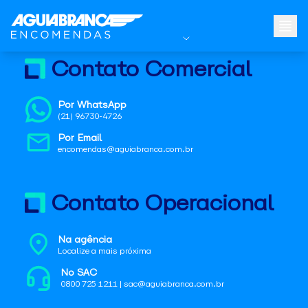
Contato Comercial
Por WhatsApp
(21) 96730-4726
Por Email
encomendas@aguiabranca.com.br
Contato Operacional
Na agência
Localize a mais próxima
No SAC
0800 725 1211 | sac@aguiabranca.com.br