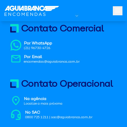
Contato Comercial
Por WhatsApp
(21) 96730-4726
Por Email
encomendas@aguiabranca.com.br
Contato Operacional
Na agência
Localize a mais próxima
No SAC
0800 725 1211 | sac@aguiabranca.com.br