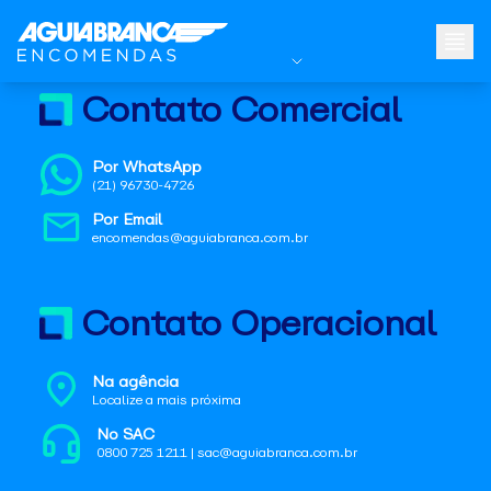
Contato Comercial
Por WhatsApp
(21) 96730-4726
Por Email
encomendas@aguiabranca.com.br
Contato Operacional
Na agência
Localize a mais próxima
No SAC
0800 725 1211 | sac@aguiabranca.com.br