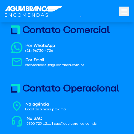
Contato Comercial
Por WhatsApp
(21) 96730-4726
Por Email
encomendas@aguiabranca.com.br
Contato Operacional
Na agência
Localize a mais próxima
No SAC
0800 725 1211 | sac@aguiabranca.com.br