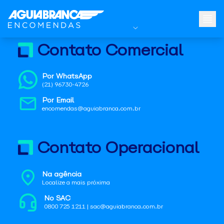
Contato Comercial
Por WhatsApp
(21) 96730-4726
Por Email
encomendas@aguiabranca.com.br
Contato Operacional
Na agência
Localize a mais próxima
No SAC
0800 725 1211 | sac@aguiabranca.com.br