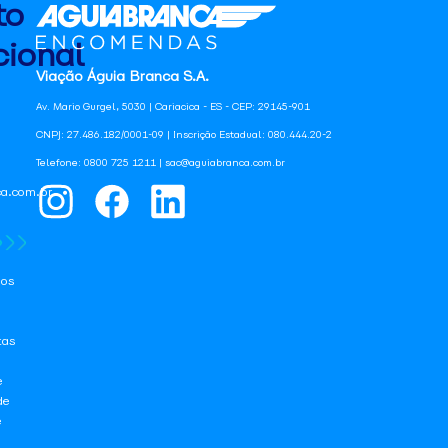
to
ional
Viação Águia Branca S.A.
Av. Mario Gurgel, 5030 | Cariacica - ES - CEP: 29145-901
CNPJ: 27.486.182/0001-09 | Inscrição Estadual: 080.444.20-2
Telefone: 0800 725 1211 | sac@aguiabranca.com.br
a.com.br
os
tas
e
de
e