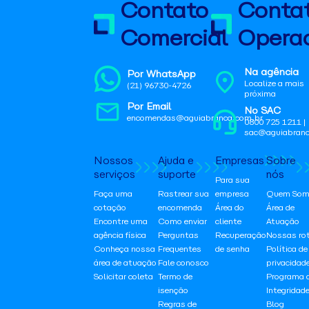
Contato
Conta
Comercial
Operac
Na agência
Por WhatsApp
Localize a mais
(21) 96730-4726
próxima
Por Email
No SAC
encomendas@aguiabranca.com.br
0800 725 1211 |
sac@aguiabranc
Nossos
Ajuda e
Empresas
Sobre
serviços
suporte
nós
Para sua
Faça uma
Rastrear sua
empresa
Quem Som
cotação
encomenda
Área do
Área de
Encontre uma
Como enviar
cliente
Atuação
agência física
Perguntas
Recuperação
Nossas ro
Conheça nossa
Frequentes
de senha
Política de
área de atuação
Fale conosco
privacidad
Solicitar coleta
Termo de
Programa 
isenção
Integridad
Regras de
Blog