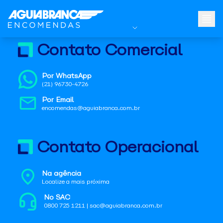
Contato Comercial
Por WhatsApp
(21) 96730-4726
Por Email
encomendas@aguiabranca.com.br
Contato Operacional
Na agência
Localize a mais próxima
No SAC
0800 725 1211 | sac@aguiabranca.com.br