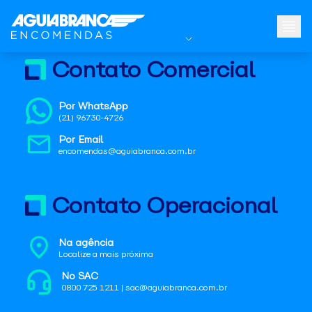
Contato Comercial
Por WhatsApp
(21) 96730-4726
Por Email
encomendas@aguiabranca.com.br
Contato Operacional
Na agência
Localize a mais próxima
No SAC
0800 725 1211 | sac@aguiabranca.com.br