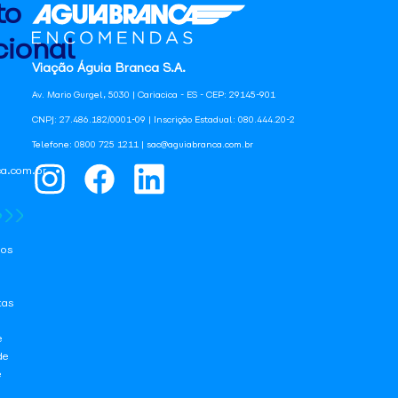
to
ional
Viação Águia Branca S.A.
Av. Mario Gurgel, 5030 | Cariacica - ES - CEP: 29145-901
CNPJ: 27.486.182/0001-09 | Inscrição Estadual: 080.444.20-2
Telefone: 0800 725 1211 | sac@aguiabranca.com.br
a.com.br
os
tas
e
de
e