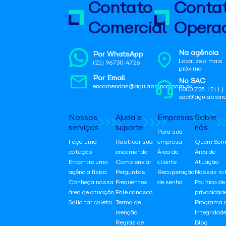
Contato
Conta
Comercial
Operac
Na agência
Por WhatsApp
Localize a mais
(21) 96730-4726
próxima
Por Email
No SAC
encomendas@aguiabranca.com.br
0800 725 1211 |
sac@aguiabranc
Nossos
Ajuda e
Empresas
Sobre
serviços
suporte
nós
Para sua
Faça uma
Rastrear sua
empresa
Quem Som
cotação
encomenda
Área do
Área de
Encontre uma
Como enviar
cliente
Atuação
agência física
Perguntas
Recuperação
Nossas ro
Conheça nossa
Frequentes
de senha
Política de
área de atuação
Fale conosco
privacidad
Solicitar coleta
Termo de
Programa 
isenção
Integridad
Regras de
Blog