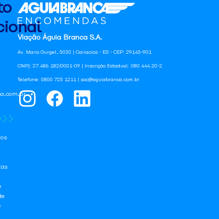
to
ional
Viação Águia Branca S.A.
Av. Mario Gurgel, 5030 | Cariacica - ES - CEP: 29145-901
CNPJ: 27.486.182/0001-09 | Inscrição Estadual: 080.444.20-2
Telefone: 0800 725 1211 | sac@aguiabranca.com.br
a.com.br
os
tas
e
de
e