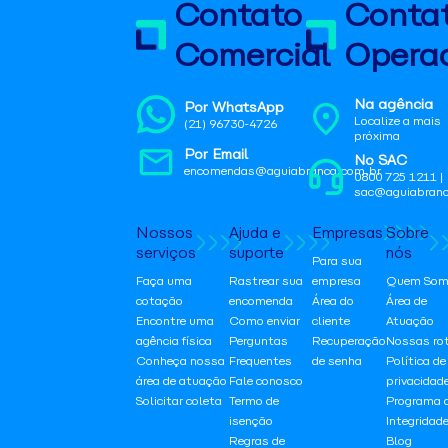
Contato
Conta
Comercial
Operac
Na agência
Por WhatsApp
Localize a mais
(21) 96730-4726
próxima
Por Email
No SAC
encomendas@aguiabranca.com.br
0800 725 1211 |
sac@aguiabranc
Nossos
Ajuda e
Empresas
Sobre
serviços
suporte
nós
Para sua
Faça uma
Rastrear sua
empresa
Quem Som
cotação
encomenda
Área do
Área de
Encontre uma
Como enviar
cliente
Atuação
agência física
Perguntas
Recuperação
Nossas ro
Conheça nossa
Frequentes
de senha
Política de
área de atuação
Fale conosco
privacidad
Solicitar coleta
Termo de
Programa 
isenção
Integridad
Regras de
Blog