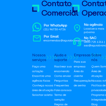
Contato
Conta
Comercial
Operac
Na agência
Por WhatsApp
Localize a mais
(21) 96730-4726
próxima
Por Email
No SAC
encomendas@aguiabranca.com.br
0800 725 1211 |
sac@aguiabranc
Nossos
Ajuda e
Empresas
Sobre
serviços
suporte
nós
Para sua
Faça uma
Rastrear sua
empresa
Quem Som
cotação
encomenda
Área do
Área de
Encontre uma
Como enviar
cliente
Atuação
agência física
Perguntas
Recuperação
Nossas ro
Conheça nossa
Frequentes
de senha
Política de
área de atuação
Fale conosco
privacidad
Solicitar coleta
Termo de
Programa 
isenção
Integridad
Regras de
Blog