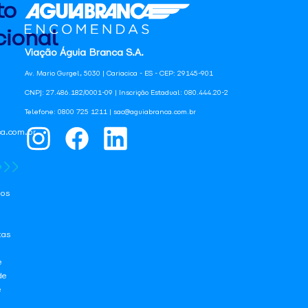
to
ional
Viação Águia Branca S.A.
Av. Mario Gurgel, 5030 | Cariacica - ES - CEP: 29145-901
CNPJ: 27.486.182/0001-09 | Inscrição Estadual: 080.444.20-2
Telefone: 0800 725 1211 | sac@aguiabranca.com.br
a.com.br
os
tas
e
de
e