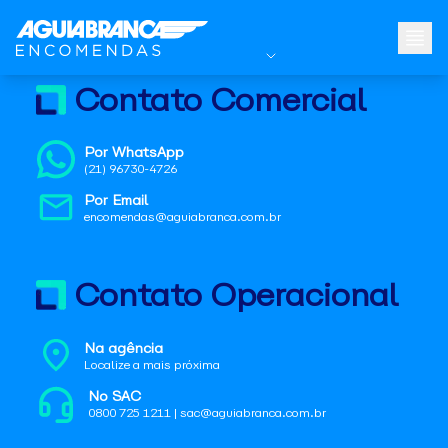
Contato Comercial
Por WhatsApp
(21) 96730-4726
Por Email
encomendas@aguiabranca.com.br
Contato Operacional
Na agência
Localize a mais próxima
No SAC
0800 725 1211 | sac@aguiabranca.com.br