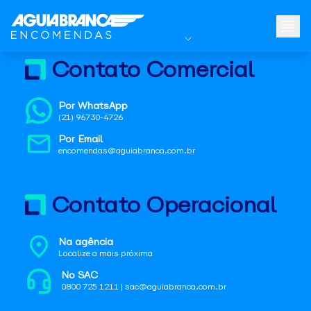
Contato Comercial
Por WhatsApp
(21) 96730-4726
Por Email
encomendas@aguiabranca.com.br
Contato Operacional
Na agência
Localize a mais próxima
No SAC
0800 725 1211 | sac@aguiabranca.com.br