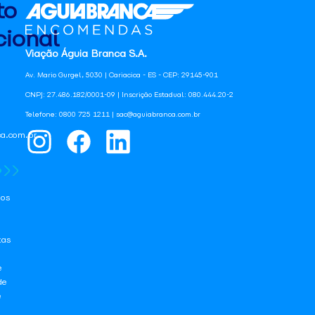
to
ional
Viação Águia Branca S.A.
Av. Mario Gurgel, 5030 | Cariacica - ES - CEP: 29145-901
CNPJ: 27.486.182/0001-09 | Inscrição Estadual: 080.444.20-2
Telefone: 0800 725 1211 | sac@aguiabranca.com.br
a.com.br
os
tas
e
de
e