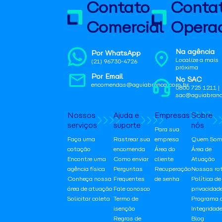
Contato
Conta
Comercial
Operac
Na agência
Por WhatsApp
Localize a mais
(21) 96730-4726
próxima
Por Email
No SAC
encomendas@aguiabranca.com.br
0800 725 1211 |
sac@aguiabranc
Nossos
Ajuda e
Empresas
Sobre
serviços
suporte
nós
Para sua
Faça uma
Rastrear sua
empresa
Quem Som
cotação
encomenda
Área do
Área de
Encontre uma
Como enviar
cliente
Atuação
agência física
Perguntas
Recuperação
Nossas ro
Conheça nossa
Frequentes
de senha
Política de
área de atuação
Fale conosco
privacidad
Solicitar coleta
Termo de
Programa 
isenção
Integridad
Regras de
Blog