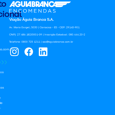
to
ional
Viação Águia Branca S.A.
Av. Mario Gurgel, 5030 | Cariacica - ES - CEP: 29145-901
CNPJ: 27.486.182/0001-09 | Inscrição Estadual: 080.444.20-2
Telefone: 0800 725 1211 | sac@aguiabranca.com.br
a.com.br
os
tas
e
de
e