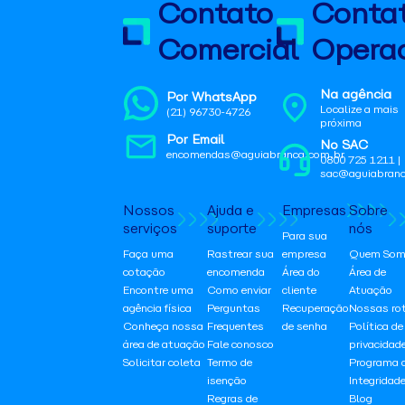
Contato
Conta
Comercial
Operac
Na agência
Por WhatsApp
Localize a mais
(21) 96730-4726
próxima
Por Email
No SAC
encomendas@aguiabranca.com.br
0800 725 1211 |
sac@aguiabranc
Nossos
Ajuda e
Empresas
Sobre
serviços
suporte
nós
Para sua
Faça uma
Rastrear sua
empresa
Quem Som
cotação
encomenda
Área do
Área de
Encontre uma
Como enviar
cliente
Atuação
agência física
Perguntas
Recuperação
Nossas ro
Conheça nossa
Frequentes
de senha
Política de
área de atuação
Fale conosco
privacidad
Solicitar coleta
Termo de
Programa 
isenção
Integridad
Regras de
Blog