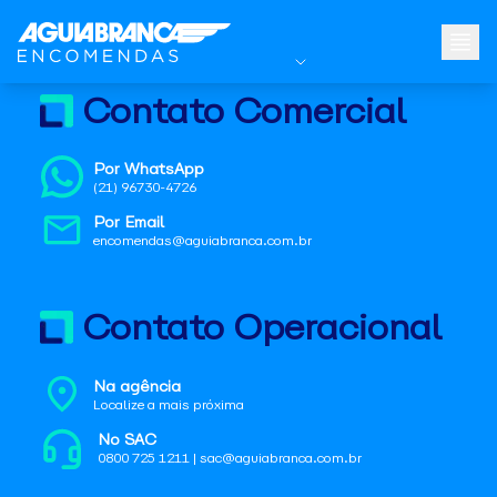
Contato Comercial
Por WhatsApp
(21) 96730-4726
Por Email
encomendas@aguiabranca.com.br
Contato Operacional
Na agência
Localize a mais próxima
No SAC
0800 725 1211 | sac@aguiabranca.com.br