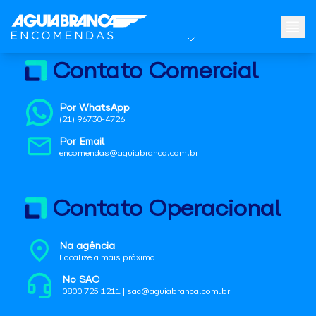
Contato Comercial
Por WhatsApp
(21) 96730-4726
Por Email
encomendas@aguiabranca.com.br
Contato Operacional
Na agência
Localize a mais próxima
No SAC
0800 725 1211 | sac@aguiabranca.com.br