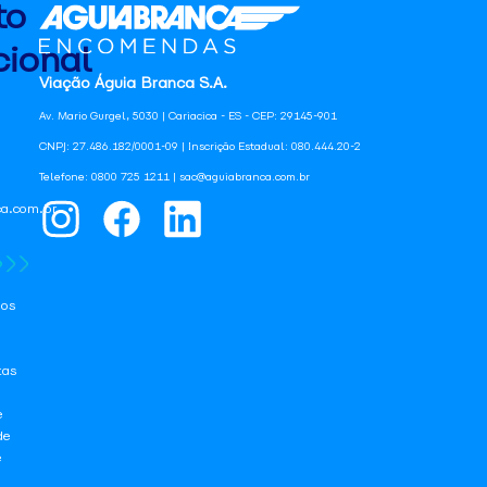
to
ional
Viação Águia Branca S.A.
Av. Mario Gurgel, 5030 | Cariacica - ES - CEP: 29145-901
CNPJ: 27.486.182/0001-09 | Inscrição Estadual: 080.444.20-2
Telefone: 0800 725 1211 | sac@aguiabranca.com.br
a.com.br
os
tas
e
de
e