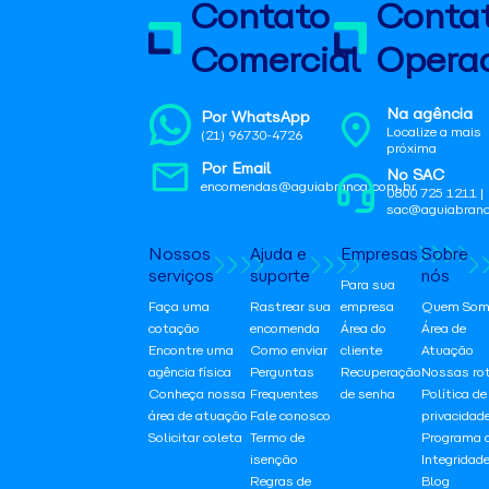
Contato
Conta
Comercial
Operac
Na agência
Por WhatsApp
Localize a mais
(21) 96730-4726
próxima
Por Email
No SAC
encomendas@aguiabranca.com.br
0800 725 1211 |
sac@aguiabranc
Nossos
Ajuda e
Empresas
Sobre
serviços
suporte
nós
Para sua
Faça uma
Rastrear sua
empresa
Quem Som
cotação
encomenda
Área do
Área de
Encontre uma
Como enviar
cliente
Atuação
agência física
Perguntas
Recuperação
Nossas ro
Conheça nossa
Frequentes
de senha
Política de
área de atuação
Fale conosco
privacidad
Solicitar coleta
Termo de
Programa 
isenção
Integridad
Regras de
Blog