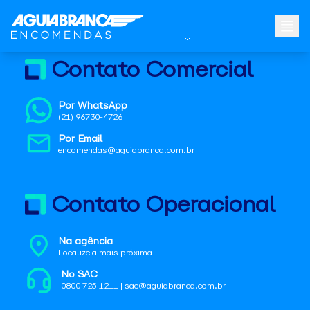
Contato Comercial
Por WhatsApp
(21) 96730-4726
Por Email
encomendas@aguiabranca.com.br
Contato Operacional
Na agência
Localize a mais próxima
No SAC
0800 725 1211 | sac@aguiabranca.com.br