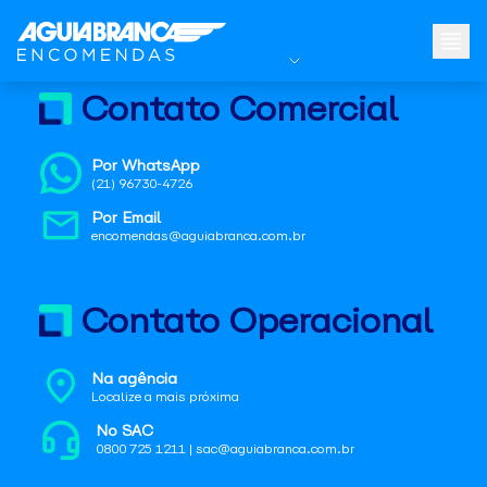
Contato Comercial
Por WhatsApp
(21) 96730-4726
Por Email
encomendas@aguiabranca.com.br
Contato Operacional
Na agência
Localize a mais próxima
No SAC
0800 725 1211 | sac@aguiabranca.com.br