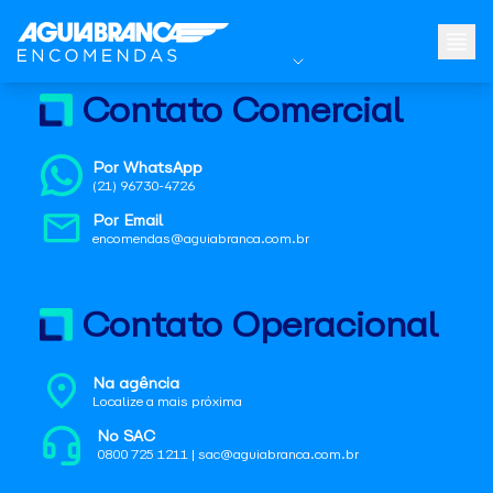
Contato Comercial
Por WhatsApp
(21) 96730-4726
Por Email
encomendas@aguiabranca.com.br
Contato Operacional
Na agência
Localize a mais próxima
No SAC
0800 725 1211 | sac@aguiabranca.com.br