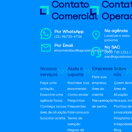
Contato
Conta
Comercial
Operac
Na agência
Por WhatsApp
Localize a mais
(21) 96730-4726
próxima
Por Email
No SAC
encomendas@aguiabranca.com.br
0800 725 1211 |
sac@aguiabranc
Nossos
Ajuda e
Empresas
Sobre
serviços
suporte
nós
Para sua
Faça uma
Rastrear sua
empresa
Quem Som
cotação
encomenda
Área do
Área de
Encontre uma
Como enviar
cliente
Atuação
agência física
Perguntas
Recuperação
Nossas ro
Conheça nossa
Frequentes
de senha
Política de
área de atuação
Fale conosco
privacidad
Solicitar coleta
Termo de
Programa 
isenção
Integridad
Regras de
Blog