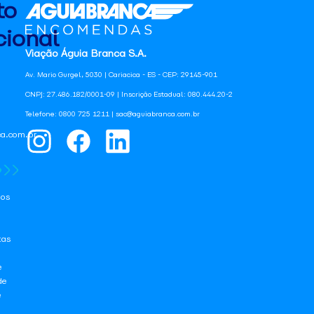
to
ional
Viação Águia Branca S.A.
Av. Mario Gurgel, 5030 | Cariacica - ES - CEP: 29145-901
CNPJ: 27.486.182/0001-09 | Inscrição Estadual: 080.444.20-2
Telefone: 0800 725 1211 | sac@aguiabranca.com.br
a.com.br
os
tas
e
de
e