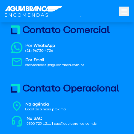
Contato Comercial
Por WhatsApp
(21) 96730-4726
Por Email
encomendas@aguiabranca.com.br
Contato Operacional
Na agência
Localize a mais próxima
No SAC
0800 725 1211 | sac@aguiabranca.com.br