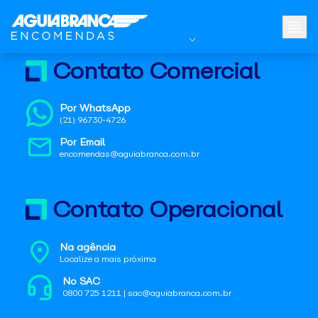
Contato Comercial
Por WhatsApp
(21) 96730-4726
Por Email
encomendas@aguiabranca.com.br
Contato Operacional
Na agência
Localize a mais próxima
No SAC
0800 725 1211 | sac@aguiabranca.com.br