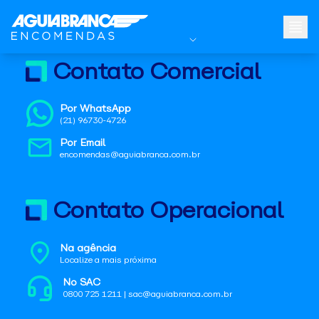
Contato Comercial
Por WhatsApp
(21) 96730-4726
Por Email
encomendas@aguiabranca.com.br
Contato Operacional
Na agência
Localize a mais próxima
No SAC
0800 725 1211 | sac@aguiabranca.com.br