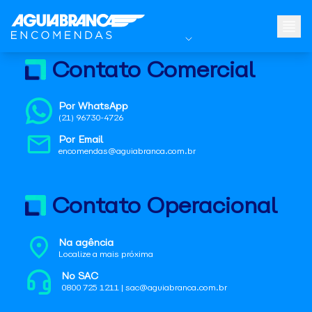
Contato Comercial
Por WhatsApp
(21) 96730-4726
Por Email
encomendas@aguiabranca.com.br
Contato Operacional
Na agência
Localize a mais próxima
No SAC
0800 725 1211 | sac@aguiabranca.com.br