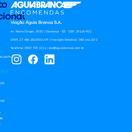
to
ional
Viação Águia Branca S.A.
Av. Mario Gurgel, 5030 | Cariacica - ES - CEP: 29145-901
CNPJ: 27.486.182/0001-09 | Inscrição Estadual: 080.444.20-2
Telefone: 0800 725 1211 | sac@aguiabranca.com.br
a.com.br
os
tas
e
de
e