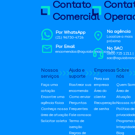
Contato
Conta
Comercial
Operac
Na agência
Por WhatsApp
Localize a mais
(21) 96730-4726
próxima
Por Email
No SAC
encomendas@aguiabranca.com.br
0800 725 1211 |
sac@aguiabranc
Nossos
Ajuda e
Empresas
Sobre
serviços
suporte
nós
Para sua
Faça uma
Rastrear sua
empresa
Quem Som
cotação
encomenda
Área do
Área de
Encontre uma
Como enviar
cliente
Atuação
agência física
Perguntas
Recuperação
Nossas ro
Conheça nossa
Frequentes
de senha
Política de
área de atuação
Fale conosco
privacidad
Solicitar coleta
Termo de
Programa 
isenção
Integridad
Regras de
Blog