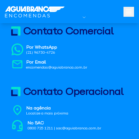
Contato Comercial
Por WhatsApp
(21) 96730-4726
Por Email
encomendas@aguiabranca.com.br
Contato Operacional
Na agência
Localize a mais próxima
No SAC
0800 725 1211 | sac@aguiabranca.com.br