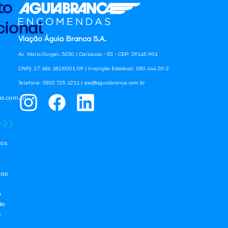
to
ional
Viação Águia Branca S.A.
Av. Mario Gurgel, 5030 | Cariacica - ES - CEP: 29145-901
CNPJ: 27.486.182/0001-09 | Inscrição Estadual: 080.444.20-2
Telefone: 0800 725 1211 | sac@aguiabranca.com.br
a.com.br
os
tas
e
de
e