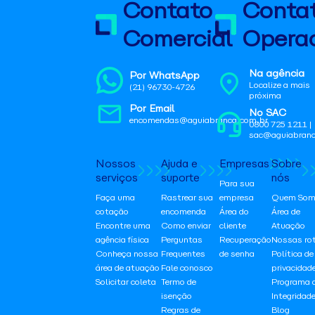
Contato
Conta
Comercial
Operac
Na agência
Por WhatsApp
Localize a mais
(21) 96730-4726
próxima
Por Email
No SAC
encomendas@aguiabranca.com.br
0800 725 1211 |
sac@aguiabranc
Nossos
Ajuda e
Empresas
Sobre
serviços
suporte
nós
Para sua
Faça uma
Rastrear sua
empresa
Quem Som
cotação
encomenda
Área do
Área de
Encontre uma
Como enviar
cliente
Atuação
agência física
Perguntas
Recuperação
Nossas ro
Conheça nossa
Frequentes
de senha
Política de
área de atuação
Fale conosco
privacidad
Solicitar coleta
Termo de
Programa 
isenção
Integridad
Regras de
Blog