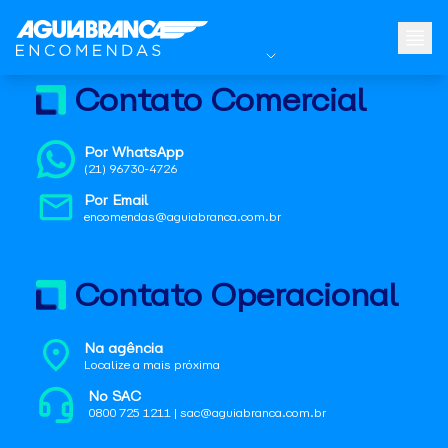
Contato Comercial
Por WhatsApp
(21) 96730-4726
Por Email
encomendas@aguiabranca.com.br
Contato Operacional
Na agência
Localize a mais próxima
No SAC
0800 725 1211 | sac@aguiabranca.com.br