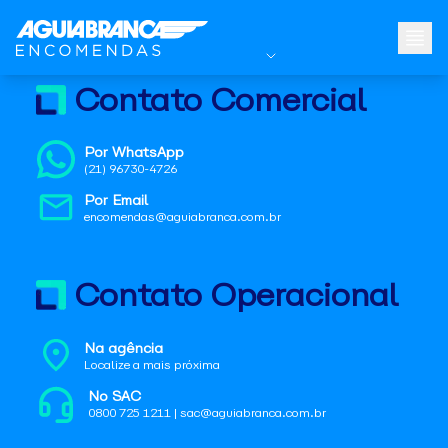
Contato Comercial
Por WhatsApp
(21) 96730-4726
Por Email
encomendas@aguiabranca.com.br
Contato Operacional
Na agência
Localize a mais próxima
No SAC
0800 725 1211 | sac@aguiabranca.com.br