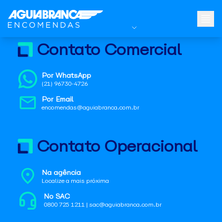
Contato Comercial
Por WhatsApp
(21) 96730-4726
Por Email
encomendas@aguiabranca.com.br
Contato Operacional
Na agência
Localize a mais próxima
No SAC
0800 725 1211 | sac@aguiabranca.com.br