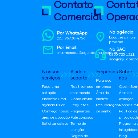
Contato
Conta
Comercial
Operac
Na agência
Por WhatsApp
Localize a mais
(21) 96730-4726
próxima
Por Email
No SAC
encomendas@aguiabranca.com.br
0800 725 1211 |
sac@aguiabranc
Nossos
Ajuda e
Empresas
Sobre
serviços
suporte
nós
Para sua
Faça uma
Rastrear sua
empresa
Quem Som
cotação
encomenda
Área do
Área de
Encontre uma
Como enviar
cliente
Atuação
agência física
Perguntas
Recuperação
Nossas ro
Conheça nossa
Frequentes
de senha
Política de
área de atuação
Fale conosco
privacidad
Solicitar coleta
Termo de
Programa 
isenção
Integridad
Regras de
Blog