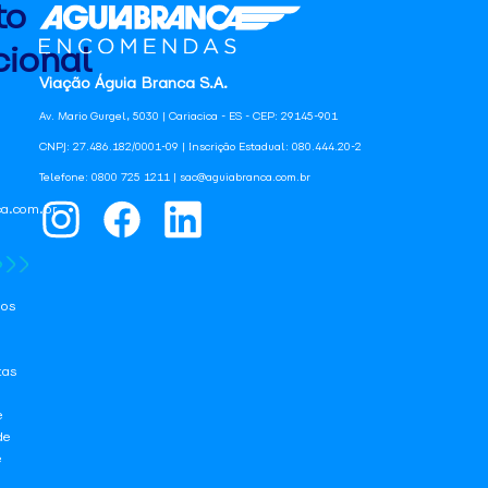
to
ional
Viação Águia Branca S.A.
Av. Mario Gurgel, 5030 | Cariacica - ES - CEP: 29145-901
CNPJ: 27.486.182/0001-09 | Inscrição Estadual: 080.444.20-2
Telefone: 0800 725 1211 | sac@aguiabranca.com.br
a.com.br
os
tas
e
de
e