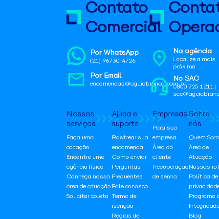
Contato
Conta
Comercial
Operac
Na agência
Por WhatsApp
Localize a mais
(21) 96730-4726
próxima
Por Email
No SAC
encomendas@aguiabranca.com.br
0800 725 1211 |
sac@aguiabranc
Nossos
Ajuda e
Empresas
Sobre
serviços
suporte
nós
Para sua
Faça uma
Rastrear sua
empresa
Quem Som
cotação
encomenda
Área do
Área de
Encontre uma
Como enviar
cliente
Atuação
agência física
Perguntas
Recuperação
Nossas ro
Conheça nossa
Frequentes
de senha
Política de
área de atuação
Fale conosco
privacidad
Solicitar coleta
Termo de
Programa 
isenção
Integridad
Regras de
Blog