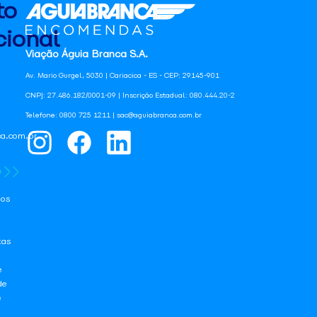
to
ional
Viação Águia Branca S.A.
Av. Mario Gurgel, 5030 | Cariacica - ES - CEP: 29145-901
CNPJ: 27.486.182/0001-09 | Inscrição Estadual: 080.444.20-2
Telefone: 0800 725 1211 | sac@aguiabranca.com.br
a.com.br
os
tas
e
de
e