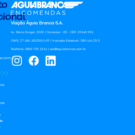
to
ional
Viação Águia Branca S.A.
Av. Mario Gurgel, 5030 | Cariacica - ES - CEP: 29145-901
CNPJ: 27.486.182/0001-09 | Inscrição Estadual: 080.444.20-2
Telefone: 0800 725 1211 | sac@aguiabranca.com.br
a.com.br
os
tas
e
de
e