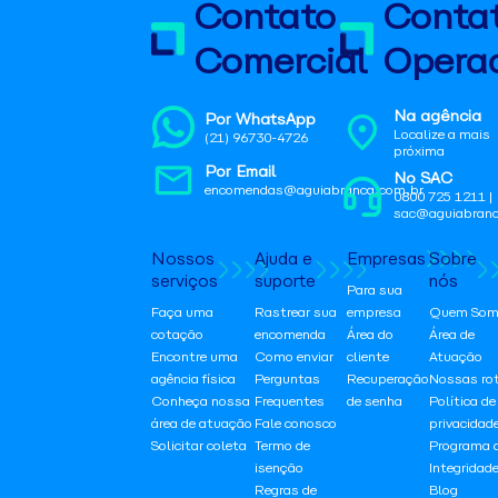
Contato
Conta
Comercial
Operac
Na agência
Por WhatsApp
Localize a mais
(21) 96730-4726
próxima
Por Email
No SAC
encomendas@aguiabranca.com.br
0800 725 1211 |
sac@aguiabranc
Nossos
Ajuda e
Empresas
Sobre
serviços
suporte
nós
Para sua
Faça uma
Rastrear sua
empresa
Quem Som
cotação
encomenda
Área do
Área de
Encontre uma
Como enviar
cliente
Atuação
agência física
Perguntas
Recuperação
Nossas ro
Conheça nossa
Frequentes
de senha
Política de
área de atuação
Fale conosco
privacidad
Solicitar coleta
Termo de
Programa 
isenção
Integridad
Regras de
Blog