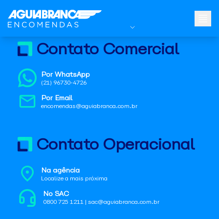
Contato Comercial
Por WhatsApp
(21) 96730-4726
Por Email
encomendas@aguiabranca.com.br
Contato Operacional
Na agência
Localize a mais próxima
No SAC
0800 725 1211 | sac@aguiabranca.com.br