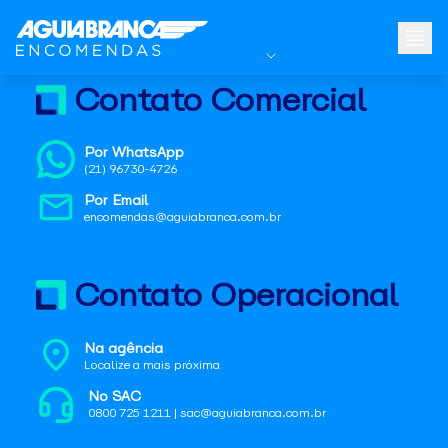
Contato Comercial
Por WhatsApp
(21) 96730-4726
Por Email
encomendas@aguiabranca.com.br
Contato Operacional
Na agência
Localize a mais próxima
No SAC
0800 725 1211 | sac@aguiabranca.com.br