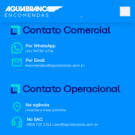
Contato Comercial
Por WhatsApp
(21) 96730-4726
Por Email
encomendas@aguiabranca.com.br
Contato Operacional
Na agência
Localize a mais próxima
No SAC
0800 725 1211 | sac@aguiabranca.com.br