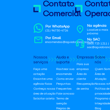
Contato
Conta
Comercial
Operac
Na agência
Por WhatsApp
Localize a mais
(21) 96730-4726
próxima
Por Email
No SAC
encomendas@aguiabranca.com.br
0800 725 1211 |
sac@aguiabranc
Nossos
Ajuda e
Empresas
Sobre
serviços
suporte
nós
Para sua
Faça uma
Rastrear sua
empresa
Quem Som
cotação
encomenda
Área do
Área de
Encontre uma
Como enviar
cliente
Atuação
agência física
Perguntas
Recuperação
Nossas ro
Conheça nossa
Frequentes
de senha
Política de
área de atuação
Fale conosco
privacidad
Solicitar coleta
Termo de
Programa 
isenção
Integridad
Regras de
Blog