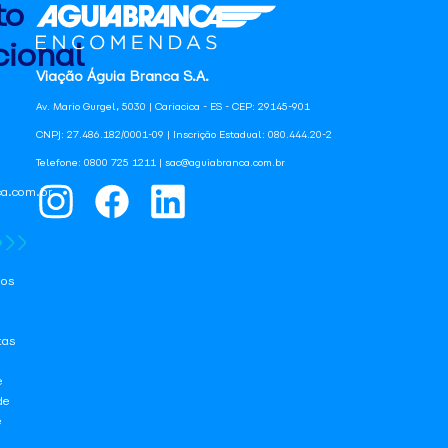
to
ional
Viação Águia Branca S.A.
Av. Mario Gurgel, 5030 | Cariacica - ES - CEP: 29145-901
CNPJ: 27.486.182/0001-09 | Inscrição Estadual: 080.444.20-2
Telefone: 0800 725 1211 | sac@aguiabranca.com.br
a.com.br
os
tas
e
de
e