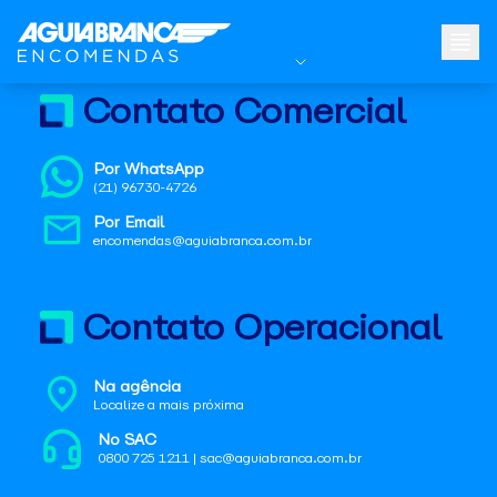
Contato Comercial
Por WhatsApp
(21) 96730-4726
Por Email
encomendas@aguiabranca.com.br
Contato Operacional
Na agência
Localize a mais próxima
No SAC
0800 725 1211 | sac@aguiabranca.com.br